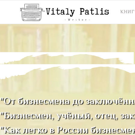
КНИГ
"От бизнесмена до заключённо
"Бизнесмен, учёный, отец, зак
"Как легко в России бизнесме