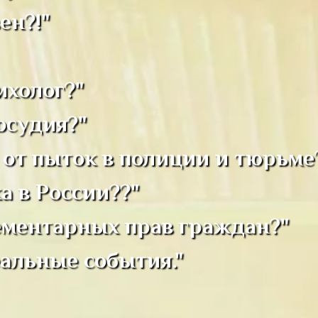
ен?!"
ихолог?"
осудия?"
 от пыток в полиции и тюрьме
а в России??"
ементарных прав граждан?"
альные события."