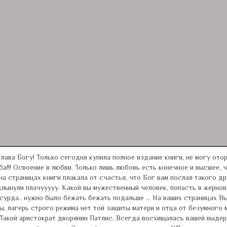
ы! Слава Богу! Только сегодня купила полное издание книги, не могу о
ба!!! Освоение в любви. Только лишь любовь есть конечное и высшее, 
 страницах книги плакала от счастья, что Бог вам послал такого дру
хлынули плачууууу. Какой вы мужественный человек, попасть в жернов
бсурда.. нужно было бежать бежать подальше ... На ваших страницах В
ы, лагерь строго режима нет той защиты матери и отца от безумного м
. Такой аристократ дворянин Патлис. Всегда восхищалась вашей выдер