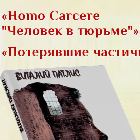
«Homo Carcere
"Человек в тюрьме"»
«Потерявшие частич