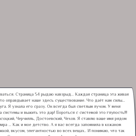
торваться. Страница 54 рыдаю навзрыд... Каждая страница эта живая
что оправдывает наше здесь существование. Что даёт нам силы...
га. Я узнала его сразу. Он всегда был светлым лучом. У меня
а системы и выжить это дар! Бороться с системой это глупость!!!
ысоцкий, Черчилль, Достоевский, Чехов. Я ставлю ваше имя рядом
ира ... Как и мое детство. А я вас всегда запомнила в кожаном
жкой, вкусом, элегантностью во всех вещах.. И понимаю, что так