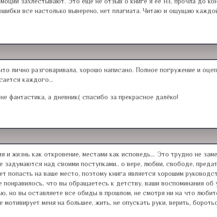
Эмоции захлёстывают. Это ещё не отзыв о книге я ее НЕ прочла до ко
 ошибки все настолько выверено, нет плагиата. Читаю и ощущаю каждой
 что лично разговаривала, хорошо написано. Полное погружение и оце
сается каждого...
 не фантастика, а дневник( спасибо за прекрасное далёко!
ия и жизнь как откровение, местами как исповедь... Это трудно не за
е задумаются над своими поступками.. о вере, любви, свободе, предат
т попасть на ваше место, поэтому книга является хорошим руководст
е понравилось, что вы обращаетесь к детству, ваши воспоминания об 
, но вы оставляете все обиды в прошлом, не смотря ни на что любите
е мотивирует меня на большее, жить, не опускать руки, верить, борот