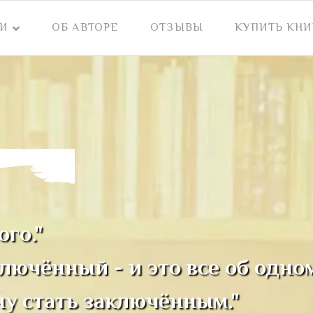
И
ОБ АВТОРЕ
ОТЗЫВЫ
КУПИТЬ КНИ
го."
лючённый - и это все об одном
ну стать заключённым."