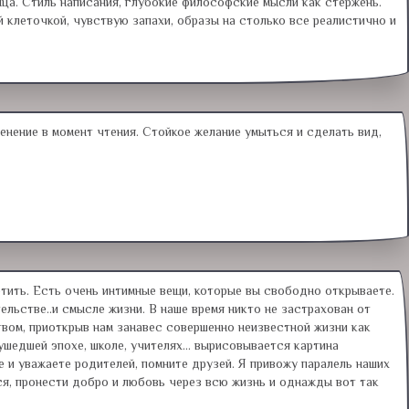
нца. Стиль написания, глубокие философские мысли как стержень.
 клеточкой, чувствую запахи, образы на столько все реалистично и
пенение в момент чтения. Стойкое желание умыться и сделать вид,
метить. Есть очень интимные вещи, которые вы свободно открываете.
ельстве..и смысле жизни. В наше время никто не застрахован от
вом, приоткрыв нам занавес совершенно неизвестной жизни как
ушедшей эпохе, школе, учителях... вырисовывается картина
 и уважаете родителей, помните друзей. Я привожу паралель наших
ься, пронести добро и любовь через всю жизнь и однажды вот так