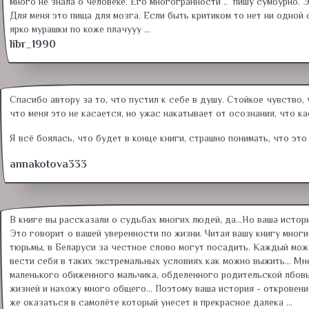
много не знала о человеке. Его многогранности .. пишу сумбурно. 
Для меня это пища для мозга. Если быть критиком то нет ни одной
ярко мурашки по коже плачууу ...
libr_1990
Спасибо автору за то, что пустил к себе в душу. Стойкое чувство,
что меня это не касается, но ужас накатывает от осознания, что ка
Я всё боялась, что будет в конце книги, страшно понимать, что это
annakotova333
В книге вы рассказали о судьбах многих людей, да...Но ваша истор
Это говорит о вашей уверенности по жизни. Читая вашу книгу многи
тюрьмы, в Беларуси за честное слово могут посадить. Каждый може
вести себя в таких экстремальных условиях как можно выжить... Мн
маленького обиженного мальчика, обделенного родительской лбовью
жизней и нахожу много общего... Поэтому ваша история - откровени
же оказаться в самолёте который унесет в прекрасное далека ...