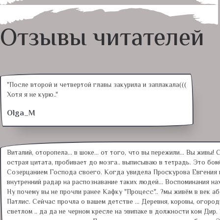
Отзывы читателей
"После второй и четвертой главы закурила и заплакала(((
Хотя я не курю.."
Olga_M
Виталий, оторопела... в шоке... от того, что вы пережили... Вы жив
острая цитата, пробивает до мозга.. выписываю в тетрадь. Это бом
Созерцанием Господа своего. Когда увидела Проскурова Евгения на
внутренний радар на распознавание таких людей... Воспоминания на
Ну почему вы не прочли ранее Кафку "Процесс".. ?мы живём в век а
Патлис. Сейчас прочла о вашем детстве ... Деревня, коровы, огород
светлом .. да да не черном кресле на эвипаке в должности ком Дир