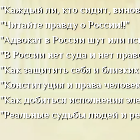
"Каждый ли, кто сидит, винов
"Читайте правду о России!!"
"Адвокат в России шут или пс
"В России нет суда и нет прав
"Как защитить себя и близких
"Конституция и права человек
"Как добиться исполнения эл
"Реальные судьбы людей и ре