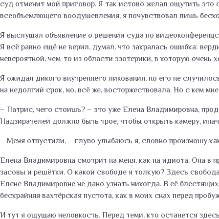
суд отменит мой приговор. Я так истово желал ощутить это
всеобъемлющего воодушевления, я почувствовал лишь беско
Я выслушал объявление о решении суда по видеоконференцсвя
Я всё равно ещё не верил, думал, что закралась ошибка: вер
невероятной, чем-то из области эзотерики, в которую очень х
Я ожидал дикого внутреннего ликования, но его не случилось
на недолгий срок, но, всё же, восторжествовала. Но с кем 
– Патрис, чего стоишь? – это уже Елена Владимировна, продол
Надзирателей должно быть трое, чтобы открыть камеру, инач
– Меня отпустили, – глупо улыбаюсь я, словно произношу ка
Елена Владимировна смотрит на меня, как на идиота. Она в 
засовы и решётки. О какой свободе я толкую? Здесь свобода 
Елене Владимировне не дано узнать никогда. В её блестящих
бескрайняя вахтёрская пустота, как в моих снах перед пробу
И тут я ощущаю неловкость. Перед теми, кто останется здесь