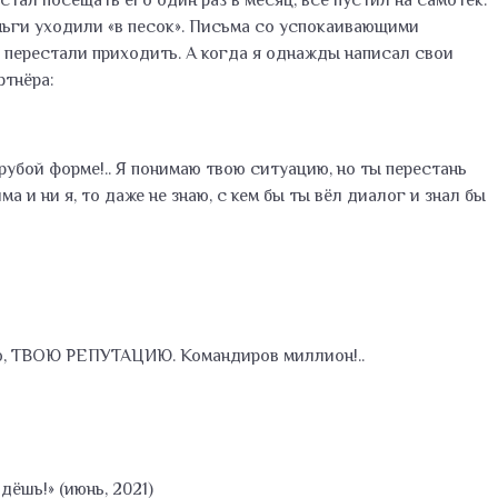
тал посещать его один раз в месяц, всё пустил на самотёк.
деньги уходили «в песок». Письма со успокаивающими
е перестали приходить. А когда я однажды написал свои
ртнёра:
рубой форме!.. Я понимаю твою ситуацию, но ты перестань
ма и ни я, то даже не знаю, с кем бы ты вёл диалог и знал бы
вою, ТВОЮ РЕПУТАЦИЮ. Командиров миллион!..
дёшь!» (июнь, 2021)