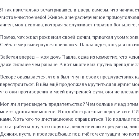
Я так пристально всматриваюсь в дверь камеры, что начинает
чистое-чистое небо! Живое, а не расчерченное прямоугольн
ангел, моя девочка, которая заслуживает гораздо большего,
Помню, как ждал рождения своей дочки, приникая ухом к жив
Сейчас мир вывернулся наизнанку: Павла ждет, когда я покин
Забегая вперёд – моя дочь Павла, одна из немногих, кто мен
даже сильнее чем раньше. А вот многие из других преподнес
Вскоре оказывается, что я был глуп в своих предчувствиях 
перестроиться. В нём ещё продолжала крутиться инерция моег
что они противоречили моей внутренней сути, они не влезал
Мог ли я предвидеть предательство? Чем больше я над этим д
мне «задолжали» многое. И подобострастные передачки в СИ
нами. Хоть как-то дистанционно оправдаться. Но подлые пост
это атрибуты другого порядка, вещественные предметы, лишь
Деяния, пусть и произведённые под гнётом ситуации, но кот