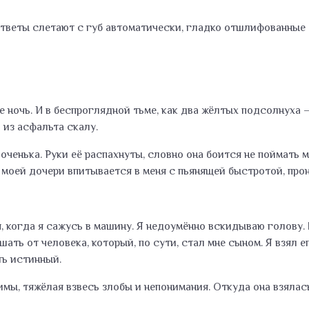
 ответы слетают с губ автоматически, гладко отшлифованны
це ночь. И в беспроглядной тьме, как два жёлтых подсолнуха
 из асфальта скалу.
оченька. Руки её распахнуты, словно она боится не поймать м
моей дочери впитывается в меня с пьянящей быстротой, прон
 когда я сажусь в машину. Я недоумённо вскидываю голову. 
ть от человека, который, по сути, стал мне сыном. Я взял ег
ть истинный.
мы, тяжёлая взвесь злобы и непонимания. Откуда она взялась