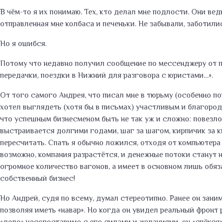
В чём-то я их понимаю. Тех, кто делал мне подлости. Они вед
отправленная мне колбаса и печеньки. Не забывали, заботили
Но я ошибся.
Потому что недавно получил сообщение по мессенджеру от пар
передачки, поездки в Нижний для разговора с юристами…».
От того самого Андрея, что писал мне в тюрьму (особенно п
хотел выглядеть (хотя бы в письмах) участливым и благородн
что успешным бизнесменом быть не так уж и сложно: повезло 
выстраивается долгими годами, шаг за шагом, кирпичик за к
пересчитать. Спать я обычно ложился, отходя от компьютера в
возможно, компания разрастётся, и денежные потоки станут н
огромное количество вагонов, а имеет в основном лишь обяза
собственный бизнес!
Но Андрей, судя по всему, думал стереотипно. Ранее он зани
позволяя иметь «навар». Но когда он увидел реальный фронт 