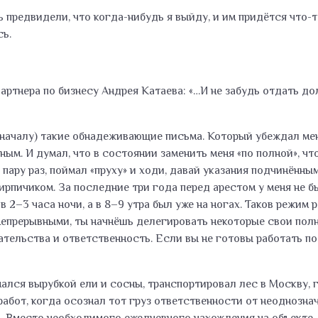
ь предвидели, что когда-нибудь я выйду, и им придётся что-то
сь.
тнера по бизнесу Андрея Катаева: «…И не забудь отдать долг
оначалу) такие обнадеживающие письма. Который убеждал меня
ым. И думал, что в состоянии заменить меня «по полной», чт
пару раз, поймал «пруху» и ходи, давай указания подчинённы
ирпичиком. За последние три года перед арестом у меня не б
 2–3 часа ночи, а в 8–9 утра был уже на ногах. Таков режим 
епрерывными, ты начнёшь делегировать некоторые свои полном
тельства и ответственность. Если вы не готовы работать по 
мался вырубкой ели и сосны, транспортировал лес в Москву, 
работ, когда осознал тот груз ответственности от неоднозна