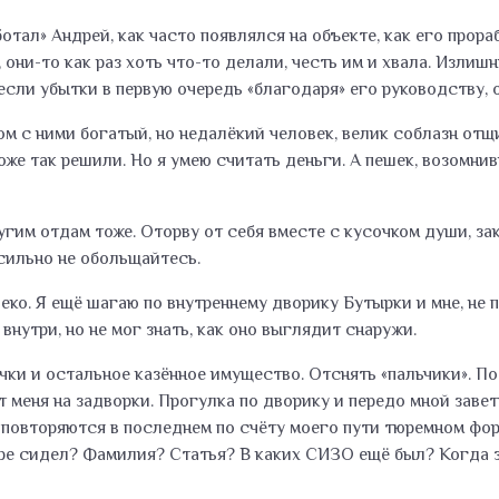
аботал» Андрей, как часто появлялся на объекте, как его прор
 они-то как раз хоть что-то делали, честь им и хвала. Изли
если убытки в первую очередь «благодаря» его руководству, о
 с ними богатый, но недалёкий человек, велик соблазн отщип
же так решили. Но я умею считать деньги. А пешек, возомнив
другим отдам тоже. Оторву от себя вместе с кусочком души, 
 сильно не обольщайтесь.
еко. Я ещё шагаю по внутреннему дворику Бутырки и мне, не п
внутри, но не мог знать, как оно выглядит снаружи.
очки и остальное казённое имущество. Отснять «пальчики». П
меня на задворки. Прогулка по дворику и передо мной заветн
 повторяются в последнем по счёту моего пути тюремном фор
ре сидел? Фамилия? Статья? В каких СИЗО ещё был? Когда з