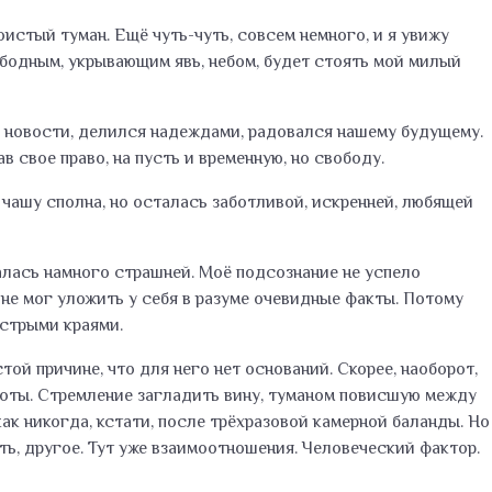
истый туман. Ещё чуть-чуть, совсем немного, и я увижу
ободным, укрывающим явь, небом, будет стоять мой милый
ал новости, делился надеждами, радовался нашему будущему.
в свое право, на пусть и временную, но свободу.
у чашу сполна, но осталась заботливой, искренней, любящей
залась намного страшней. Моё подсознание не успело
 не мог уложить у себя в разуме очевидные факты. Потому
острыми краями.
той причине, что для него нет оснований. Скорее, наоборот,
воты. Стремление загладить вину, туманом повисшую между
как никогда, кстати, после трёхразовой камерной баланды. Но
ь, другое. Тут уже взаимоотношения. Человеческий фактор.