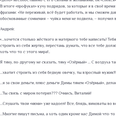
«дело» несопоставимо с его силами и желаниями, он «спёкся»
В итоге «профукал» кучу подрядов, за которые я в своё врем
фразами: «Не переживай, всё будет работать, и мы сможем д
обоснованные сомнения – чуйка меня не подвела, – получил в
Андрей:
«…хочется столько жёсткого и матерного тебе написать! Тебя
строить из себя жертву, перестань думать, что все тебе должн
хоть что-то с этого мира!..
Я тяну, по-другому не сказать, тяну «Озёрный» … С воздуха та
…хватит строить из себя бедную овечку, ты взрослый мужик!!
…я за свои деньги, плюс деньги Димы тянем «Озёрный», дел
…Ты связь с миром потерял??? Очнись, Виталий!
…Слушать твои «нюни» уже надоел! Все, блядь, виноваты во вс
…Многие пишут письма, а хоть один кроме нас Димой что-то с