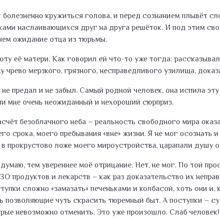
 болезненно кружиться голова, и перед сознанием плывёт сло
иками наслаивающихся друг на друга решёток. И под этим св
 чем ожидание отца из тюрьмы.
оту её матери. Как говорил ей что-то уже тогда: рассказыв
у чрево мерзкого, грязного, несправедливого узилища, доказа
я не предал и не забыл. Самый родной человек, она испила эт
ли мне очень неожиданный и нехороший сюрприз.
насчёт безоблачного неба – реальность свободного мира ока
о срока, моего пребывания «вне» жизни. Я не мог осознать и
и в прокрустово ложе моего мироустройства, царапали душу 
умаю, тем увереннее моё отрицание. Нет, не мог. По той прос
ЗО продуктов и лекарств – как раз доказательство их непра
упки сложно «замазать» печеньками и колбасой, хоть они и, 
 позволяющие чуть скрасить тюремный быт. А поступки – сут
орые невозможно отменить. Это уже произошло. Слаб человек!