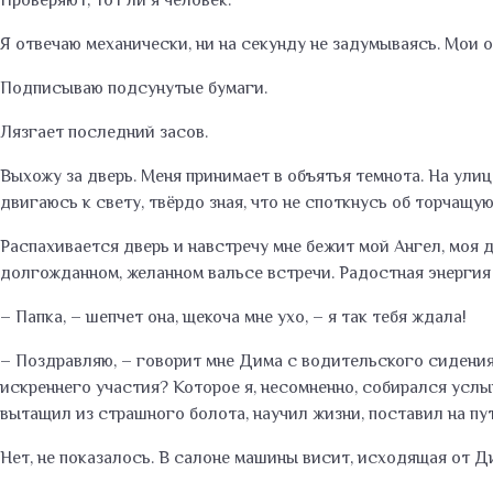
Проверяют, тот ли я человек.
Я отвечаю механически, ни на секунду не задумываясь. Мои
Подписываю подсунутые бумаги.
Лязгает последний засов.
Выхожу за дверь. Меня принимает в объятья темнота. На ули
двигаюсь к свету, твёрдо зная, что не споткнусь об торчащую
Распахивается дверь и навстречу мне бежит мой Ангел, моя д
долгожданном, желанном вальсе встречи. Радостная энергия 
– Папка, – шепчет она, щекоча мне ухо, – я так тебя ждала!
– Поздравляю, – говорит мне Дима с водительского сидения,
искреннего участия? Которое я, несомненно, собирался услыша
вытащил из страшного болота, научил жизни, поставил на пу
Нет, не показалось. В салоне машины висит, исходящая от Ди