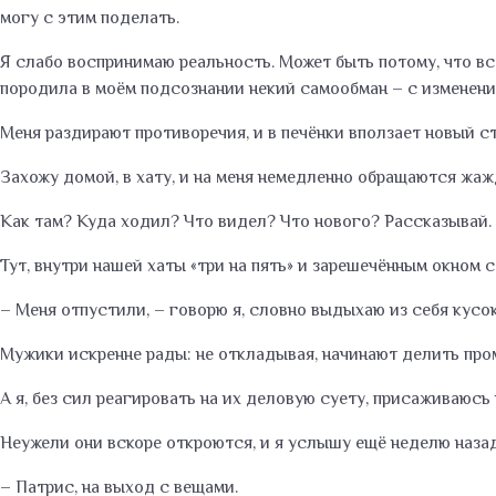
могу с этим поделать.
Я слабо воспринимаю реальность. Может быть потому, что вс
породила в моём подсознании некий самообман – с изменени
Меня раздирают противоречия, и в печёнки вползает новый ст
Захожу домой, в хату, и на меня немедленно обращаются жа
Как там? Куда ходил? Что видел? Что нового? Рассказывай.
Тут, внутри нашей хаты «три на пять» и зарешечённым окном
– Меня отпустили, – говорю я, словно выдыхаю из себя кусо
Мужики искренне рады: не откладывая, начинают делить пром
А я, без сил реагировать на их деловую суету, присаживаюсь 
Неужели они вскоре откроются, и я услышу ещё неделю наза
– Патрис, на выход с вещами.