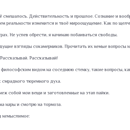
ё смешалось. Действительность и прошлое. Сознание и вообр
ем реальности изменится и твоё мироощущение. Как по щелчк
рах. Не успев обрести, я начинаю побаиваться свободы.
ждущие взгляды сокамерников. Прочитать их немые вопросы н
 Рассказывай. Рассказывай!
 с философским видом на соседнюю стенку, такие вопросы, ка
к смрадного тюремного духа.
еж собой мои вещи и заготовленные на этап пайки.
на нары и смотрю на тормоза.
д немыслимое: