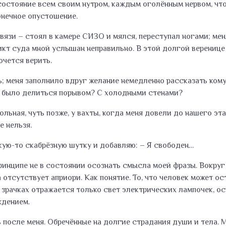
 состояние всем своим нутром, каждым оголённым нервом, чт
нечное опустошение.
зи – стоял в камере СИЗО и мялся, переступал ногами; меня
дикт суда мной услышан неправильно. В этой долгой веренице
очется верить.
; меня заполнило вдруг желание немедленно рассказать кому-
мне было делиться порывом? С холодными стенами?
ьная, чуть позже, у вахты, когда меня довели до нашего этаж
е нельзя.
кую-то скабрёзную шутку и добавляю: – Я свободен…
принципе не в состоянии осознать смысла моей фразы. Вокру
отсутствует априори. Как понятие. То, что человек может ос
 зрачках отражается только свет электрических лампочек, ос
ждением.
 после меня. Обречённые на долгие страдания души и тела. М