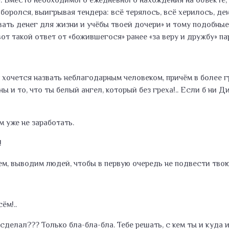
. Вместо необходимого ежедневного нахождения на объекте, с
я боролся, выигрывая тендера: всё терялось, всё херилось, 
авать денег для жизни и учёбы твоей дочери» и тому подобны
от такой ответ от «божившегося» ранее «за веру и дружбу» па
 хочется назвать неблагодарным человеком, причём в более г
ы и то, что ты белый ангел, который без греха!.. Если б ни Ди
м уже не заработать.
!
аем, выводим людей, чтобы в первую очередь не подвести т
ём!..
делал??? Только бла-бла-бла. Тебе решать, с кем ты и куда и