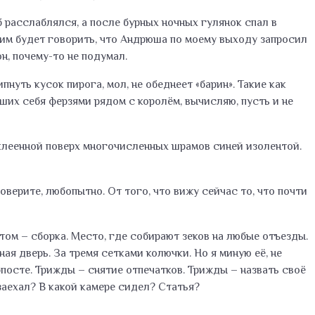
аб расслаблялся, а после бурных ночных гулянок спал в
шним будет говорить, что Андрюша по моему выходу запросил
н, почему-то не подумал.
нуть кусок пирога, мол, не обеднеет «барин». Такие как
ших себя ферзями рядом с королём, вычисляю, пусть и не
заклеенной поверх многочисленных шрамов синей изолентой.
оверите, любопытно. От того, что вижу сейчас то, что почти
отом – сборка. Место, где собирают зеков на любые отъезды.
ая дверь. За тремя сетками колючки. Но я миную её, не
посте. Трижды – снятие отпечатков. Трижды – назвать своё
аехал? В какой камере сидел? Статья?