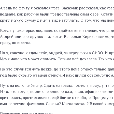
А ведь по факту я оказался прав. Заказчик рассказал, как «р
подвале, как рабочие были предоставлены сами себе. Кстати,
кругленькую сумму денег в виде зарплаты. О том, что мы пон
Когда у некоторых людишек создаётся впечатление, что рядом
Андрей или его дружок – адвокат Вячеслав Кирик, видимо, то
сразу, но всегда.
Но я, конечно, отдам тебе, Андрей, за передачки в СИЗО. И 
Меня мало что может сломить. Тюрьма всё доказала. Так что
Но это случится чуть позже, до этого пока относительно дал
год было скрыто от меня стеной. Я находился совсем рядом, 
Путь на волю не быстр. Сдать матрасы, постель, посуду, тап
И только тогда, после очередного ожидания, офицер выводит 
прикасаясь, протискиваясь ещё ближе к свободе. Процедуры
имя-отчество-фамилию. Статья? Когда заехал? В какой каме