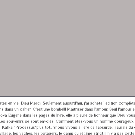
êtes en vie! Dieu Merci! Seulement aujourd'hui, j'ai acheté l'édition complèt
is dans un cahier. C'est une bombe!!! Maîtriser dans l'amour. Seul l'amour es
ova Eugene dans les pages du livre, elle a pleuré de bonheur que Dieu vous ai
... Les souvenirs se sont envolés. Comment êtes-vous un homme courageux, 
Kafka "Processus"plus tôt.. ?nous vivons à l'ère de l'absurde.. j'aurais dû c
e village, les vaches, les potagers, le camp du régime strict il n'y a pas c