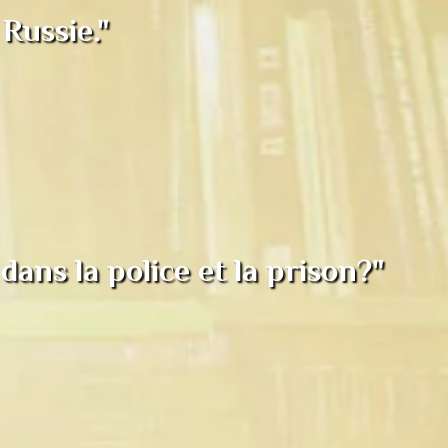
Russie."
ans la police et la prison?"