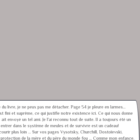
e du livre, je ne peux pas me détacher. Page 54 je pleure en larmes...
t fini et suprême, ce qui justifie notre existence ici. Ce qui nous donne
t envoyé un tel ami. Je l'ai reconnu tout de suite. Il a toujours été un
entrer dans le système de meules et de survivre est un cadeau!
ourir plus loin ... Sur vos pages Vysotsky, Churchill, Dostoïevski,
ette protection de la mère et du père du monde fou ... Comme mon enfance.