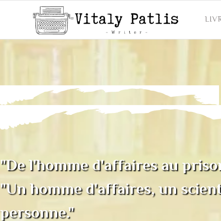
LIV
"De l'homme d'affaires au prison
"Un homme d'affaires, un scientif
personne."