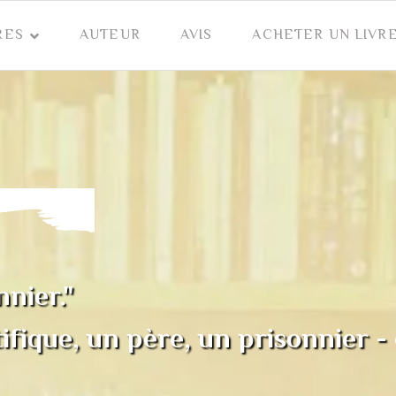
RES
AUTEUR
AVIS
ACHETER UN LIVR
nier."
ique, un père, un prisonnier - et