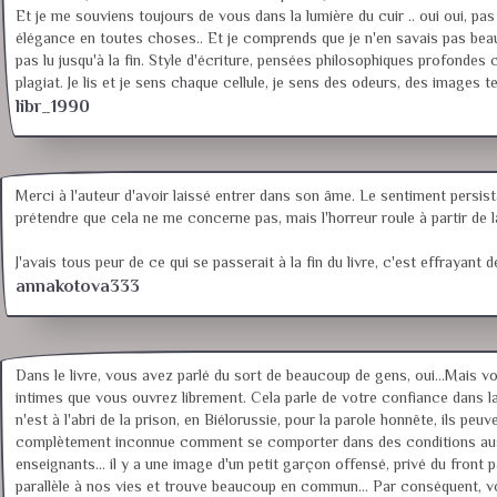
Et je me souviens toujours de vous dans la lumière du cuir .. oui oui, pas
élégance en toutes choses.. Et je comprends que je n'en savais pas beauc
pas lu jusqu'à la fin. Style d'écriture, pensées philosophiques profondes co
plagiat. Je lis et je sens chaque cellule, je sens des odeurs, des images te
libr_1990
Merci à l'auteur d'avoir laissé entrer dans son âme. Le sentiment persist
prétendre que cela ne me concerne pas, mais l'horreur roule à partir de 
J'avais tous peur de ce qui se passerait à la fin du livre, c'est effrayant
annakotova333
Dans le livre, vous avez parlé du sort de beaucoup de gens, oui...Mais vo
intimes que vous ouvrez librement. Cela parle de votre confiance dans la vie
n'est à l'abri de la prison, en Biélorussie, pour la parole honnête, ils pe
complètement inconnue comment se comporter dans des conditions aussi e
enseignants... il y a une image d'un petit garçon offensé, privé du front
parallèle à nos vies et trouve beaucoup en commun... Par conséquent, votre