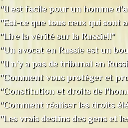
"Il est facile pour un homme d'a
"Est-ce que tous ceux qui sont a
"Lire la vérité sur la Russie!!"
"Un avocat en Russie est un bo
"Il n'y a pas de tribunal en Russi
"Comment vous protéger et proté
"Constitution et droits de l'ho
"Comment réaliser les droits él
"Les vrais destins des gens et l