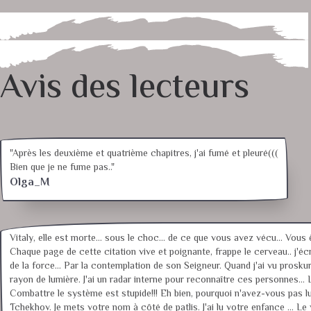
Avis des lecteurs
"Après les deuxième et quatrième chapitres, j'ai fumé et pleuré(((
Bien que je ne fume pas.."
Olga_M
Vitaly, elle est morte... sous le choc... de ce que vous avez vécu... Vous 
Chaque page de cette citation vive et poignante, frappe le cerveau.. j'écr
de la force... Par la contemplation de son Seigneur. Quand j'ai vu proskur
rayon de lumière. J'ai un radar interne pour reconnaître ces personnes
Combattre le système est stupide!!! Eh bien, pourquoi n'avez-vous pas lu 
Tchekhov. Je mets votre nom à côté de patlis. J'ai lu votre enfance ... L