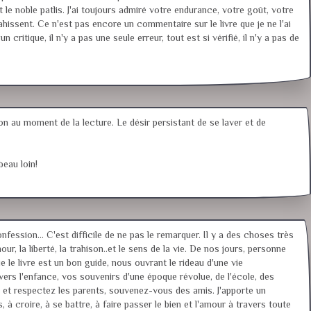
 le noble patlis. J'ai toujours admiré votre endurance, votre goût, votre
issent. Ce n'est pas encore un commentaire sur le livre que je ne l'ai
ritique, il n'y a pas une seule erreur, tout est si vérifié, il n'y a pas de
on au moment de la lecture. Le désir persistant de se laver et de
beau loin!
ession... C'est difficile de ne pas le remarquer. Il y a des choses très
ur, la liberté, la trahison..et le sens de la vie. De nos jours, personne
ue le livre est un bon guide, nous ouvrant le rideau d'une vie
rs l'enfance, vos souvenirs d'une époque révolue, de l'école, des
ez et respectez les parents, souvenez-vous des amis. J'apporte un
à croire, à se battre, à faire passer le bien et l'amour à travers toute