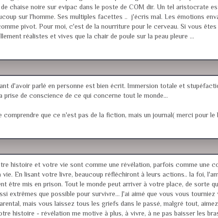
 de chaise noire sur evipac dans le poste de COM dir. Un tel aristocrate est
oup sur l'homme. Ses multiples facettes .. j'écris mal. Les émotions envah
mme pivot. Pour moi, c'est de la nourriture pour le cerveau. Si vous êtes un c
llement réalistes et vives que la chair de poule sur la peau pleure ...
ant d'avoir parlé en personne est bien écrit. Immersion totale et stupéfacti
la prise de conscience de ce qui concerne tout le monde...
 de comprendre que ce n'est pas de la fiction, mais un journal( merci pour le 
tre histoire et votre vie sont comme une révélation, parfois comme une conf
. En lisant votre livre, beaucoup réfléchiront à leurs actions.. la foi, l'amo
uvent être mis en prison. Tout le monde peut arriver à votre place, de sorte q
xtrêmes que possible pour survivre... J'ai aimé que vous vous tourniez ve
 parental, mais vous laissez tous les griefs dans le passé, malgré tout, aim
 histoire - révélation me motive à plus, à vivre, à ne pas baisser les bras, 