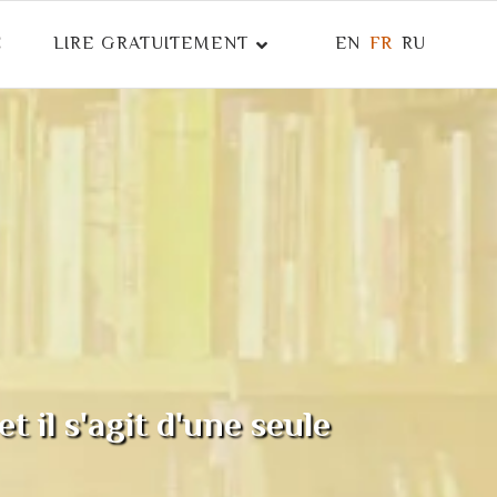
E
LIRE GRATUITEMENT
EN
FR
RU
 il s'agit d'une seule