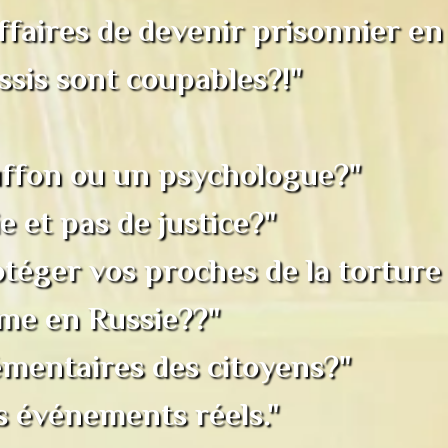
ffaires de devenir prisonnier en 
ssis sont coupables?!"
uffon ou un psychologue?"
e et pas de justice?"
ger vos proches de la torture d
mme en Russie??"
émentaires des citoyens?"
es événements réels."